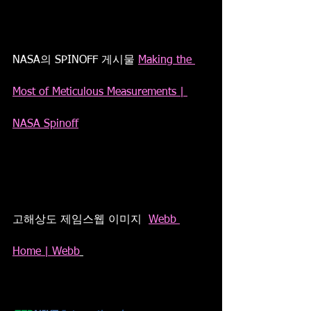
NASA의 SPINOFF 게시물 
Making the 
Most of Meticulous Measurements | 
NASA Spinoff
고해상도 제임스웹 이미지  
Webb 
Home | Webb