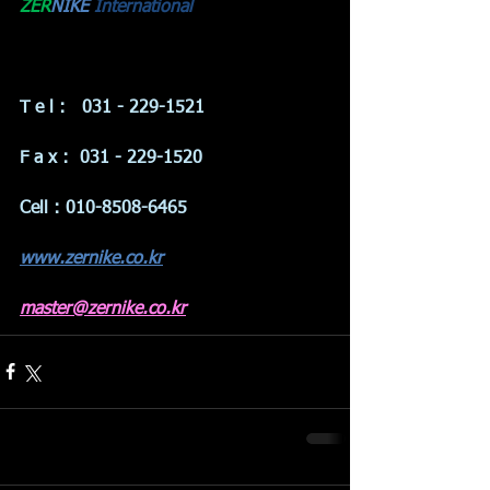
ZER
NIKE
International
T e l :   031 - 229-1521
F a x :  031 - 229-1520
Cell : 010-8508-6465
www.zernike.co.kr
master@zernike.co.kr